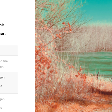
ni!
uur
.
riane
gen
gen
es
gen
es