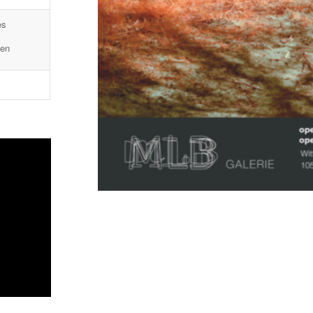
es
gen