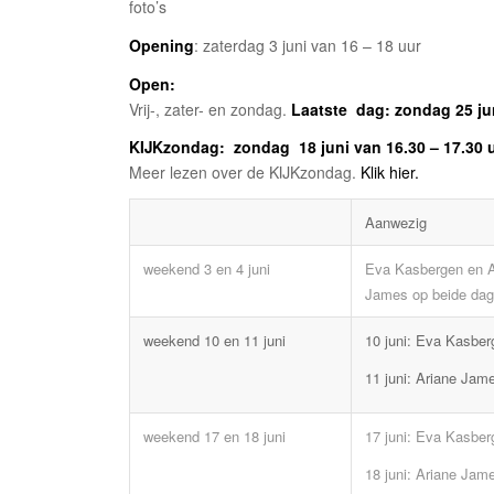
foto’s
Opening
: zaterdag 3 juni van 16 – 18 uur
Open:
Vrij-, zater- en zondag.
Laatste
dag: zondag 25 ju
KIJKzondag
: zondag 18 juni van 16.30 – 17.30 
Meer lezen over de KIJKzondag.
Klik hier.
Aanwezig
weekend 3 en 4 juni
Eva Kasbergen en A
James op beide da
weekend 10 en 11 juni
10 juni: Eva Kasber
11 juni: Ariane Jam
weekend 17 en 18 juni
17 juni: Eva Kasber
18 juni: Ariane Jam