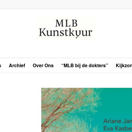
s
Archief
Over Ons
“MLB bij de dokters”
Kijkzo