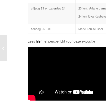
vrijadg 23 en zaterdag 24
23 juni: Ariane Jam
24 juni Eva Kasber
zondag 25 juni
Marie-Louise Boel
Lees
hier
het persbericht voor deze expositie
Mei 2023