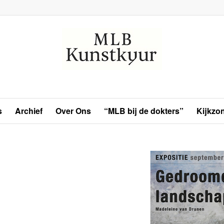
s
Archief
Over Ons
“MLB bij de dokters”
Kijkzo