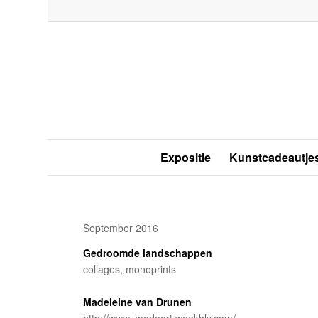
Expositie
Kunstcadeautje
September 2016
Gedroomde landschappen
collages, monoprints
Madeleine van Drunen
http://www. madeart.weekbly.com/