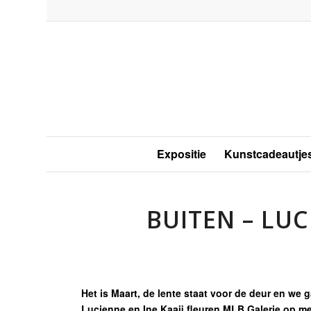
Expositie
Kunstcadeautje
BUITEN – LUC
Het is Maart, de lente staat voor de deur en we
Lucienne en Ine Kaaij fleuren MLB Galerie op m