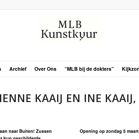
s
Archief
Over Ons
“MLB bij de dokters”
Kijkzo
IENNE KAAIJ EN INE KAAIJ,
 gaan naar Buiten! Zussen
Opening op zondag 5 maart 
et hun geschilderde