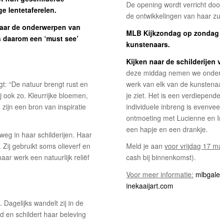
De opening wordt verricht doo
e lentetaferelen.
de ontwikkelingen van haar zu
 daar de onderwerpen van
MLB Kijkzondag op zondag 1
is daarom een ‘must see’
kunstenaars.
Kijken naar de schilderijen
deze middag nemen we onder l
gt: “De natuur brengt rust en
werk van elk van de kunstenaa
 ook zo. Kleurrijke bloemen,
je ziet. Het is een verdiepend
zijn een bron van inspiratie
individuele inbreng is evenvee
ontmoeting met Lucienne en In
een hapje en een drankje.
eg in haar schilderijen. Haar
h. Zij gebruikt soms olieverf en
Meld je aan
voor vrijdag 17 m
ar werk een natuurlijk reliëf
cash bij binnenkomst).
Voor meer informatie:
mlbgale
inekaaijart.com
Dagelijks wandelt zij in de
d en schildert haar beleving