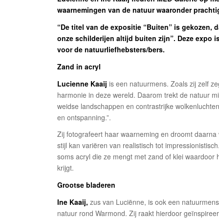
waarnemingen van de natuur waaronder prachtig
“De titel van de expositie “Buiten” is gekozen,
onze schilderijen altijd buiten zijn”. Deze expo 
voor de natuurliefhebsters/bers.
Zand in acryl
Lucienne Kaaij
is een natuurmens. Zoals zij zelf ze
harmonie in deze wereld. Daarom trekt de natuur mij
weidse landschappen en contrastrijke wolkenluchten 
en ontspanning.”.
Zij fotografeert haar waarneming en droomt daarna w
stijl kan variëren van realistisch tot impressionistisc
soms acryl die ze mengt met zand of klei waardoor ha
krijgt.
Grootse bladeren
Ine Kaaij,
zus van Luciënne, is ook een natuurmens. 
natuur rond Warmond. Zij raakt hierdoor geïnspireer