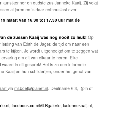
r kunstkenner en oudste zus Janneke Kaaij, Zij volgt
ssen al jaren en is daar enthousiast over.
9 maart van 16.30 tot 17.30 uur met de
 van de zussen Kaaij w
as nog nooit zo leuk!
Op
eiding van Edith de Jager, de tijd om naar een
rs te kijken. Je wordt uitgenodigd om te zeggen wat
e ervaring om dit van elkaar te horen. Elke
l waard in dit gesprek! Het is zo een informele
e Kaaij en hun schilderijen, onder het genot van
aart
via
ml.boel@planet.nl
. Deelname € 3,- (pin of
rie.nl
,
facebook.com/MLBgalerie
,
luciennekaaij.nl
,