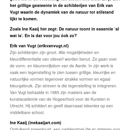
het grillige gesteente in de schilderijen van Erik van
Vugt waarin de dynamiek van de natuur tot stilstand
lijkt te komen.
Zoals Ine Kaaij het zegt: De natuur toont in essentie ‘al
wat is’. En is dat voor jou óok zo?
Erik van Vugt (erikvanvugt.nl)
Zijn schilderijen zijn groot. Alle mogelijkheden en
kleurdifferentiatie van olieverf worden benut. Ze gaan over
de vorm- en kleurenrijkdom van de Aarde. In zijn werk is
vaak een tegenstelling te zien tussen grillige, kleurrijke en
natuurlijke vormen tegenover strakke vormen en egaal
kleurgebruik. Zijn streven is die tegenstelling te integreren.
Van Vugt behaalde in 1985 zijn masters aan de
kunstacademie van de Hogeschool voor de Kunsten in
Utrecht. Hij schildert en geeft daarnaast tekenles op een
middelbare school.
Ine Kaaij (inekaaijart.com)
Ontluikend speenkruid, een paddenstoel die er gisteren nog