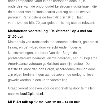
naar Lampedusa vaart in een kartonnen doos. Zij is
onderdeel van ‘de onophoudelijke stroom vluchtelingen’ die
de moeder van de kunstenares voorzag op een overvol
perron in Parijs tijdens de bevrijding in 1945. Haar
vooruitziende blik, 70 jaar geleden, is nog steeds relevant.
Marionetten voorstelling “De Veteraan” op 4 mei om
21.00 uur
Met behulp van traditionele marionetten techniek, geleerd in
Praag, en beïnvloed door verschillende moderne
kunststromingen, creëerde Van den Bergh ‘de
plichtsgetrouwe beambte’ en ‘de bevrijder’, een nu bejaarde
Amerikaanse veteraan gekluisterd aan zijn rolstoel. De
laatste zal door Van den Bergh, accordeonmuziek en door
zijn eigen herinneringen aan de zee en de oorlog tot leven
gewekt worden in een korte voorstelling.
Graag vooraf opgeven voor de voorstelling door te mailen
naar
ml.boel@planet.nl
.
MLB Art talk op 17 mei van 12.00 – 14.00 uur