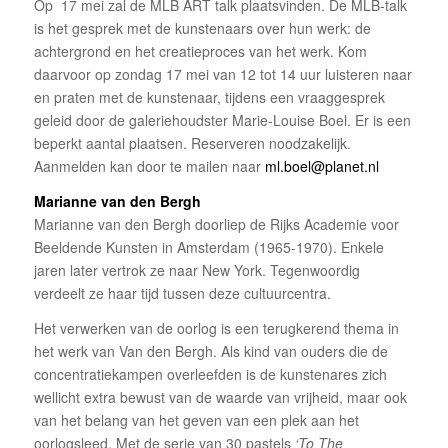
Op 17 mei zal de MLB ART talk plaatsvinden. De MLB-talk
is het gesprek met de kunstenaars over hun werk: de
achtergrond en het creatieproces van het werk. Kom
daarvoor op zondag 17 mei van 12 tot 14 uur luisteren naar
en praten met de kunstenaar, tijdens een vraaggesprek
geleid door de galeriehoudster Marie-Louise Boel. Er is een
beperkt aantal plaatsen. Reserveren noodzakelijk.
Aanmelden kan door te mailen naar
ml.boel@planet.nl
Marianne van den Bergh
Marianne van den Bergh doorliep de Rijks Academie voor
Beeldende Kunsten in Amsterdam (1965-1970). Enkele
jaren later vertrok ze naar New York. Tegenwoordig
verdeelt ze haar tijd tussen deze cultuurcentra.
Het verwerken van de oorlog is een terugkerend thema in
het werk van Van den Bergh. Als kind van ouders die de
concentratiekampen overleefden is de kunstenares zich
wellicht extra bewust van de waarde van vrijheid, maar ook
van het belang van het geven van een plek aan het
oorlogsleed. Met de serie van 30 pastels
‘To The