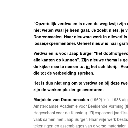
“Opzettelijk verdwalen is even de weg kwijt zijn
niet weten waar je heen gaat. Je zoekt niets, je v
Doorenmaalen. Haar nieuwste werk in olieverf is
losser,experimenteler. Geheel nieuw is haar graf
Verdwalen is voor Jaap Burger “het doolhofgevo
alle kanten op kunnen”. Zijn nieuwe thema is ge
de kijker mee te nemen tot
in
het schilderij.” Re
die tot de verbeelding spreken.
Het is dus niet eng om te verdwalen bij deze tw
zijn de werken plezierige avonturen.
Marjolein van Doorenmaalen
(1962) is in 1988 af
Amsterdamse Academie voor Beeldende Vorming (
Hogeschool voor de Kunsten). Zij exposeert jaarlijks
vaak samen met Jaap Burger. Haar vrije werk bestaat
tekeningen en assemblages van diverse materialen. 