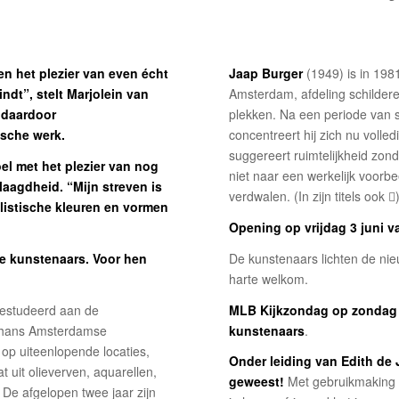
 en het plezier van even écht
Jaap Burger
(1949) is in 198
indt”, stelt Marjolein van
Amsterdam, afdeling schilderen
 daardoor
plekken. Na een periode van s
ische werk.
concentreert hij zich nu volled
suggereert ruimtelijkheid zond
el met het plezier van nog
niet naar een werkelijk voorbe
laagdheid. “Mijn streven is
verdwalen. (In zijn titels ook 
alistische kleuren en vormen
Opening op vrijdag 3 juni v
ee kunstenaars. Voor hen
De kunstenaars lichten de nie
harte welkom.
gestudeerd aan de
MLB Kijkzondag op zondag 1
thans Amsterdamse
kunstenaars
.
 op uiteenlopende locaties,
Onder leiding van Edith de 
 uit olieverven, aquarellen,
geweest!
Met gebruikmaking v
De afgelopen twee jaar zijn