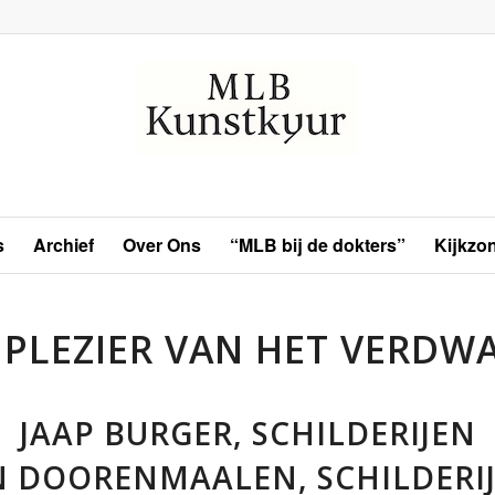
s
Archief
Over Ons
“MLB bij de dokters”
Kijkzo
 PLEZIER VAN HET VERDW
JAAP BURGER, SCHILDERIJEN
N DOORENMAALEN, SCHILDERIJ