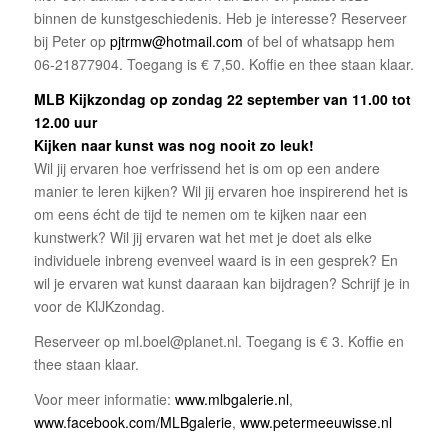
binnen de kunstgeschiedenis. Heb je interesse? Reserveer
bij Peter op
pjtrmw@hotmail.com
of bel of whatsapp hem
06-21877904. Toegang is € 7,50. Koffie en thee staan klaar.
ML
B Kijkzondag op zondag 22 september van 11.00 tot
12.00 uur
Kijken naar kunst was nog nooit zo leuk!
Wil jij ervaren hoe verfrissend het is om op een andere
manier te leren kijken? Wil jij ervaren hoe inspirerend het is
om eens écht de tijd te nemen om te kijken naar een
kunstwerk? Wil jij ervaren wat het met je doet als elke
individuele inbreng evenveel waard is in een gesprek? En
wil je ervaren wat kunst daaraan kan bijdragen? Schrijf je in
voor de KIJKzondag.
Reserveer op ml.boel@planet.nl. Toegang is € 3. Koffie en
thee staan klaar.
Voor meer informatie:
www.mlbgalerie.nl
,
www.facebook.com/MLBgalerie
,
www.petermeeuwisse.nl