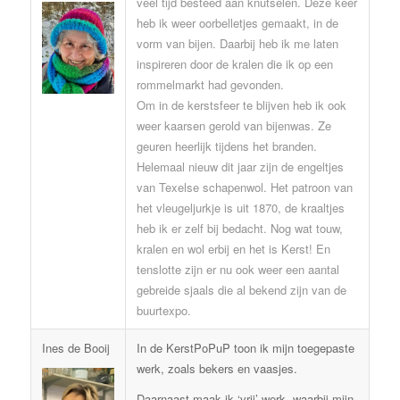
veel tijd besteed aan knutselen. Deze keer
heb ik weer oorbelletjes gemaakt, in de
vorm van bijen. Daarbij heb ik me laten
inspireren door de kralen die ik op een
rommelmarkt had gevonden.
Om in de kerstsfeer te blijven heb ik ook
weer kaarsen gerold van bijenwas. Ze
geuren heerlijk tijdens het branden.
Helemaal nieuw dit jaar zijn de engeltjes
van Texelse schapenwol. Het patroon van
het vleugeljurkje is uit 1870, de kraaltjes
heb ik er zelf bij bedacht. Nog wat touw,
kralen en wol erbij en het is Kerst! En
tenslotte zijn er nu ook weer een aantal
gebreide sjaals die al bekend zijn van de
buurtexpo.
Ines de Booij
In de KerstPoPuP toon ik mijn toegepaste
werk, zoals bekers en vaasjes.
Daarnaast maak ik ‘vrij’ werk, waarbij mijn