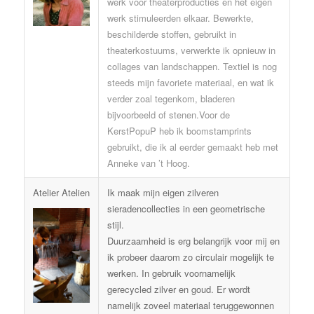
werk voor theaterproducties en het eigen
werk stimuleerden elkaar. Bewerkte,
beschilderde stoffen, gebruikt in
theaterkostuums, verwerkte ik opnieuw in
collages van landschappen. Textiel is nog
steeds mijn favoriete materiaal, en wat ik
verder zoal tegenkom, bladeren
bijvoorbeeld of stenen.Voor de
KerstPopuP heb ik boomstamprints
gebruikt, die ik al eerder gemaakt heb met
Anneke van ’t Hoog.
Atelier Atelien
Ik maak mijn eigen zilveren
sieradencollecties in een geometrische
stijl.
Duurzaamheid is erg belangrijk voor mij en
ik probeer daarom zo circulair mogelijk te
werken. In gebruik voornamelijk
gerecycled zilver en goud. Er wordt
namelijk zoveel materiaal teruggewonnen