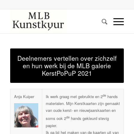
Deelnemers vertellen over zichzelf
en hun werk bij de MLB galerie
KerstPoPuP 2021
de
Anja Kuiper
Ik werk graag met gebruikte en 2
hands
materialen. Mijn Kerstkaarten zijn gemaakt
van oude kerst- en nieuwjaarskaarten en
de
soms ook 2
hands gekleurd stevig
papier.
Ik ga bij het maken van de kaarten uit van