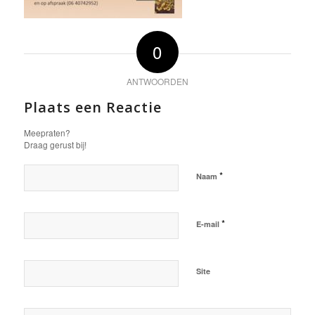
0
ANTWOORDEN
Plaats een Reactie
Meepraten?
Draag gerust bij!
*
Naam
*
E-mail
Site