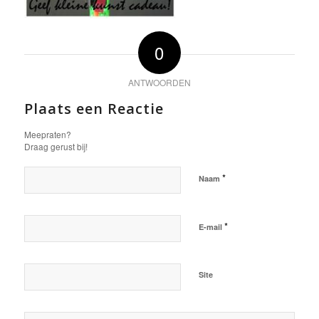
0
ANTWOORDEN
Plaats een Reactie
Meepraten?
Draag gerust bij!
*
Naam
*
E-mail
Site