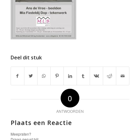
Deel dit stuk
0
ANTWOORDEN
Plaats een Reactie
Meepraten?
Draag gerust bij!