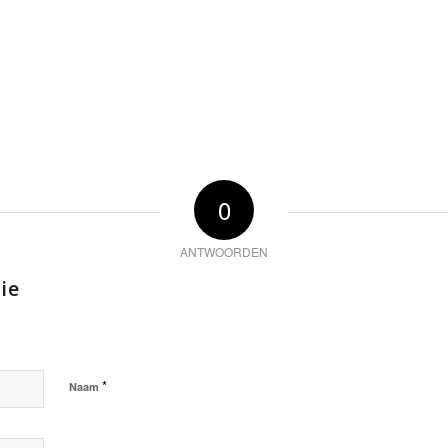
0
ANTWOORDEN
ie
*
Naam