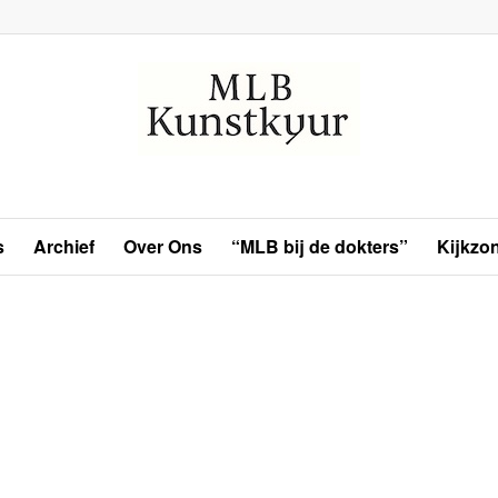
s
Archief
Over Ons
“MLB bij de dokters”
Kijkzo