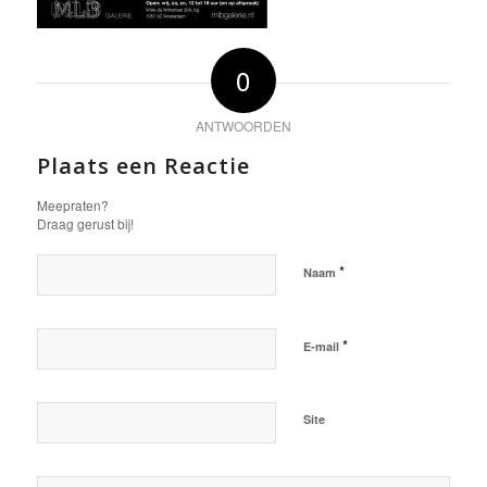
0
ANTWOORDEN
Plaats een Reactie
Meepraten?
Draag gerust bij!
*
Naam
*
E-mail
Site