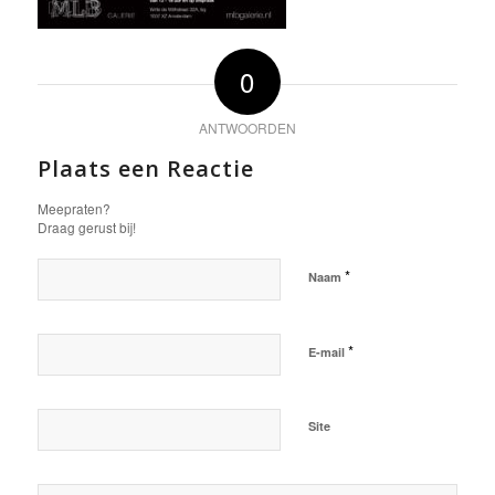
0
ANTWOORDEN
Plaats een Reactie
Meepraten?
Draag gerust bij!
*
Naam
*
E-mail
Site