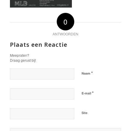
0
ANTWOORDEN
Plaats een Reactie
Meepraten?
Draag gerust bij!
*
Naam
*
E-mail
Site