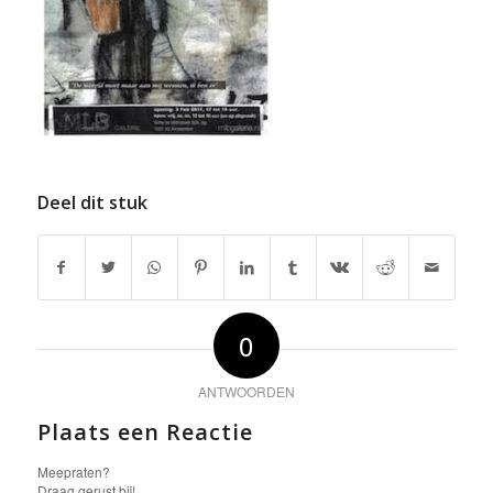
Deel dit stuk
0
ANTWOORDEN
Plaats een Reactie
Meepraten?
Draag gerust bij!