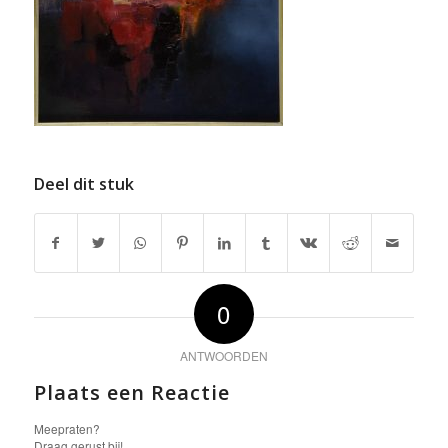
Deel dit stuk
0
ANTWOORDEN
Plaats een Reactie
Meepraten?
Draag gerust bij!