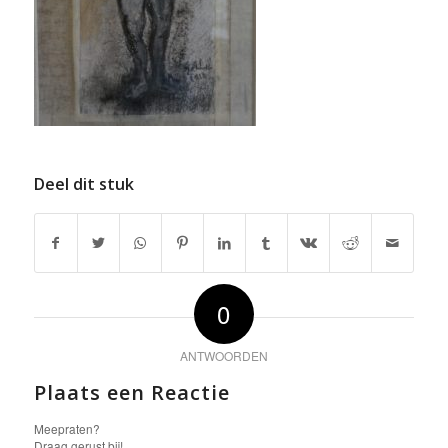
Deel dit stuk
0
ANTWOORDEN
Plaats een Reactie
Meepraten?
Draag gerust bij!