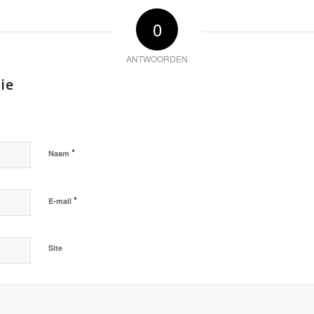
0
ANTWOORDEN
ie
*
Naam
*
E-mail
Site