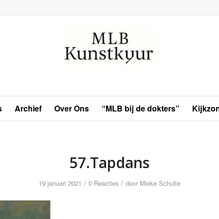
s
Archief
Over Ons
“MLB bij de dokters”
Kijkzo
57.Tapdans
/
/
19 januari 2021
0 Reacties
door
Mieke Schulte