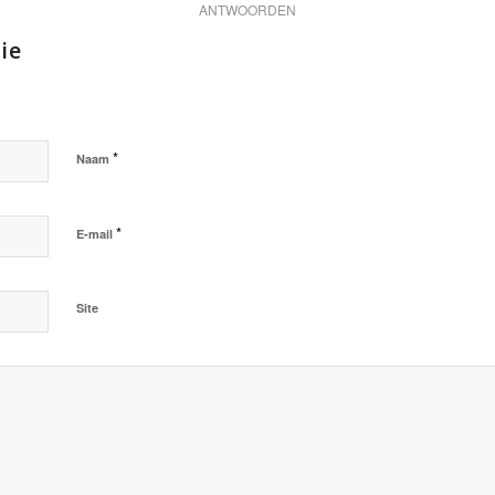
ANTWOORDEN
ie
*
Naam
*
E-mail
Site