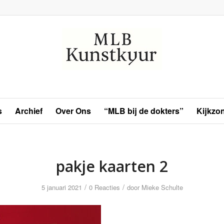
s
Archief
Over Ons
“MLB bij de dokters”
Kijkzo
pakje kaarten 2
/
/
5 januari 2021
0 Reacties
door
Mieke Schulte