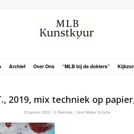
s
Archief
Over Ons
“MLB bij de dokters”
Kijkzo
T., 2019, mix techniek op papier
/
/
23 januari 2022
0 Reacties
door
Mieke Schulte