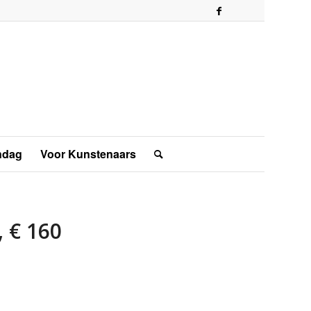
ndag
Voor Kunstenaars
, € 160