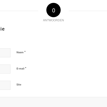
0
ANTWOORDEN
ie
*
Naam
*
E-mail
Site