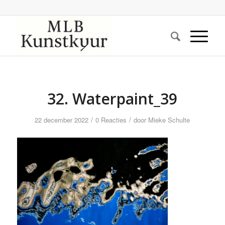
32. Waterpaint_39
/
/
22 december 2022
0 Reacties
door
Mieke Schulte