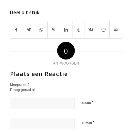
Deel dit stuk
0
ANTWOORDEN
Plaats een Reactie
Meepraten?
Draag gerust bij!
*
Naam
*
E-mail