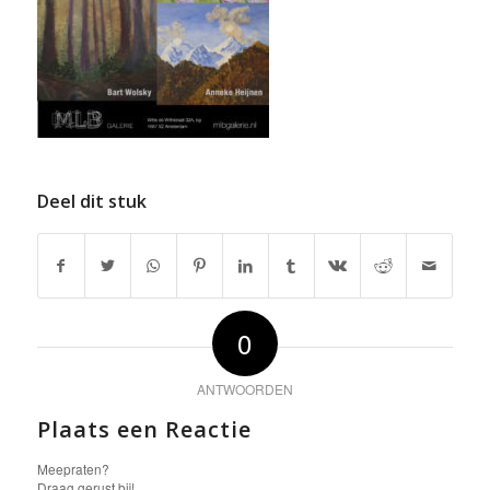
Deel dit stuk
0
ANTWOORDEN
Plaats een Reactie
Meepraten?
Draag gerust bij!