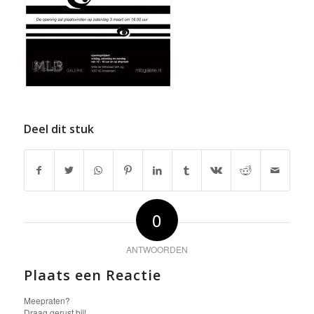
Deel dit stuk
0
ANTWOORDEN
Plaats een Reactie
Meepraten?
Draag gerust bij!