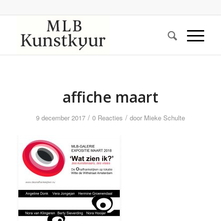
affiche maart
/
/
9 december 2017
0 Reacties
door
Mieke Schulte