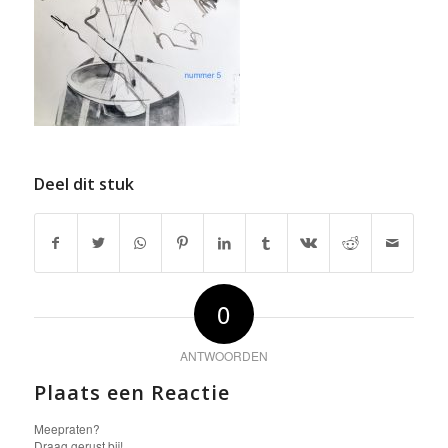
Deel dit stuk
0
ANTWOORDEN
Plaats een Reactie
Meepraten?
Draag gerust bij!