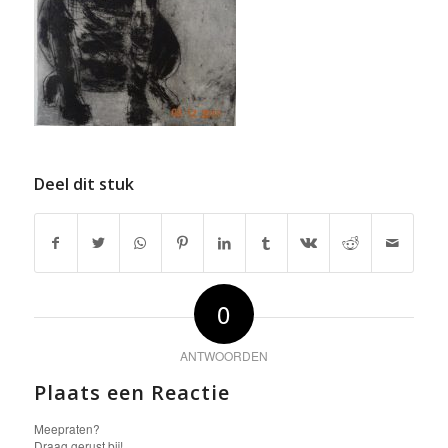
Deel dit stuk
0
ANTWOORDEN
Plaats een Reactie
Meepraten?
Draag gerust bij!