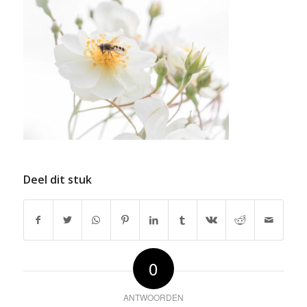
Deel dit stuk
0
ANTWOORDEN