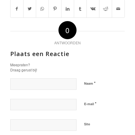
0
ANTWOORDEN
Plaats een Reactie
Meepraten?
Draag gerust bij!
*
Naam
*
E-mail
Site