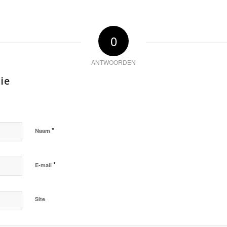
0
ANTWOORDEN
ie
*
Naam
*
E-mail
Site