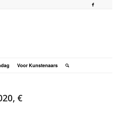
ndag
Voor Kunstenaars
020, €