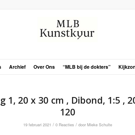
s
Archief
Over Ons
“MLB bij de dokters”
Kijkzo
g 1, 20 x 30 cm , Dibond, 1:5 , 2
120
/
/
19 februari 2021
0 Reacties
door
Mieke Schulte