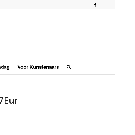
ndag
Voor Kunstenaars
27Eur