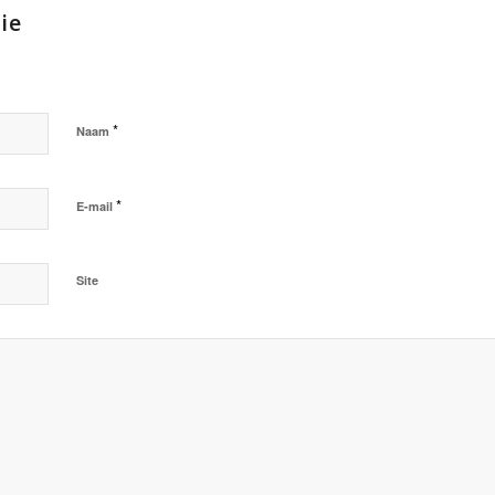
ie
*
Naam
*
E-mail
Site