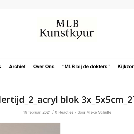
s
Archief
Over Ons
“MLB bij de dokters”
Kijkzo
ertijd_2_acryl blok 3x_5x5cm_
/
/
19 februari 2021
0 Reacties
door
Mieke Schulte