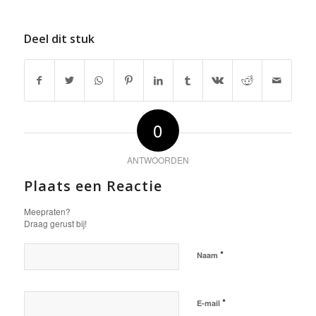
Deel dit stuk
0
ANTWOORDEN
Plaats een Reactie
Meepraten?
Draag gerust bij!
*
Naam
*
E-mail