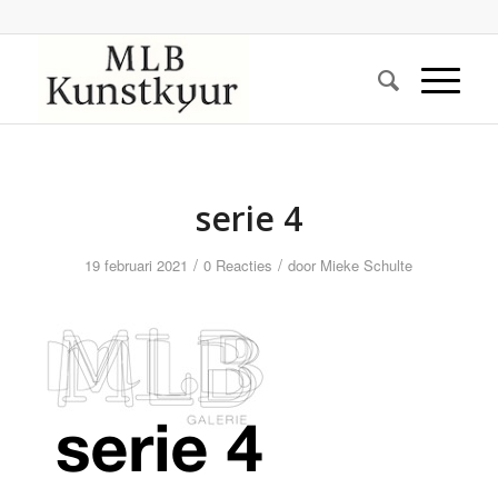
serie 4
/
/
19 februari 2021
0 Reacties
door
Mieke Schulte