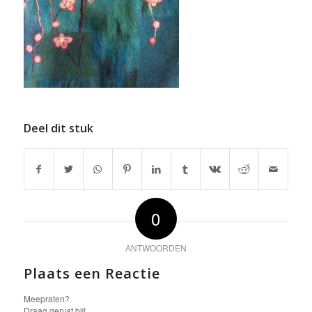
Deel dit stuk
0
ANTWOORDEN
Plaats een Reactie
Meepraten?
Draag gerust bij!