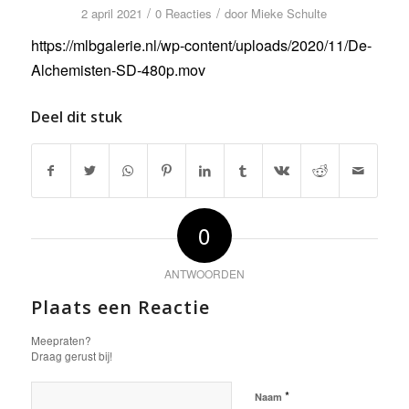
/
/
2 april 2021
0 Reacties
door
Mieke Schulte
https://mlbgalerie.nl/wp-content/uploads/2020/11/De-
Alchemisten-SD-480p.mov
Deel dit stuk
0
ANTWOORDEN
Plaats een Reactie
Meepraten?
Draag gerust bij!
*
Naam