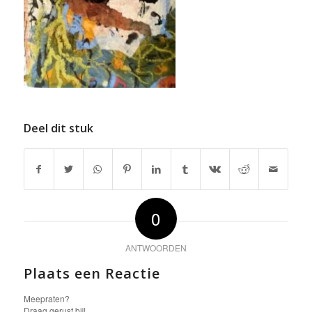
Deel dit stuk
0
ANTWOORDEN
Plaats een Reactie
Meepraten?
Draag gerust bij!