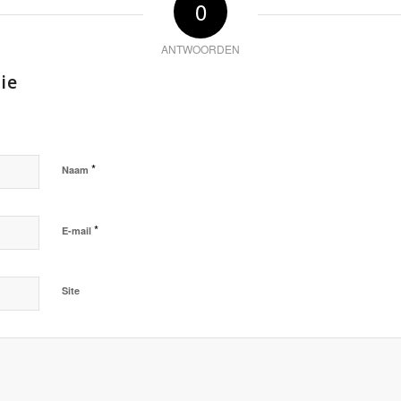
0
ANTWOORDEN
ie
*
Naam
*
E-mail
Site