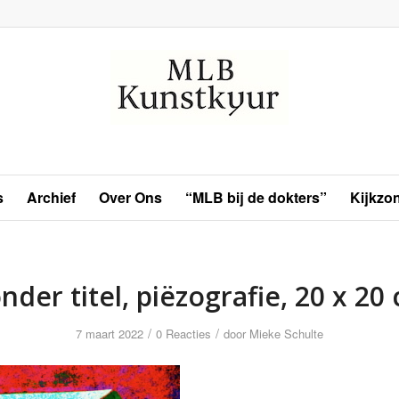
s
Archief
Over Ons
“MLB bij de dokters”
Kijkzo
nder titel, piëzografie, 20 x 20
/
/
7 maart 2022
0 Reacties
door
Mieke Schulte