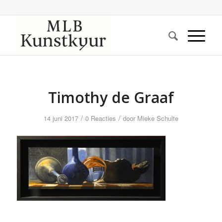
Timothy de Graaf
/
/
14 juni 2017
0 Reacties
door
Mieke Schulte