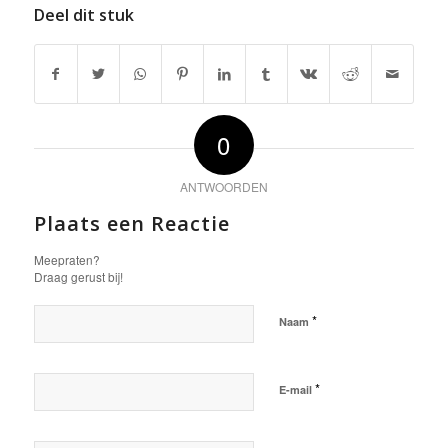
Deel dit stuk
0
ANTWOORDEN
Plaats een Reactie
Meepraten?
Draag gerust bij!
*
Naam
*
E-mail