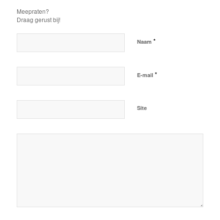
Meepraten?
Draag gerust bij!
*
Naam
*
E-mail
Site