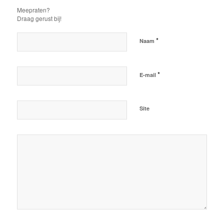
Meepraten?
Draag gerust bij!
*
Naam
*
E-mail
Site