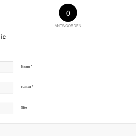
0
ANTWOORDEN
ie
*
Naam
*
E-mail
Site