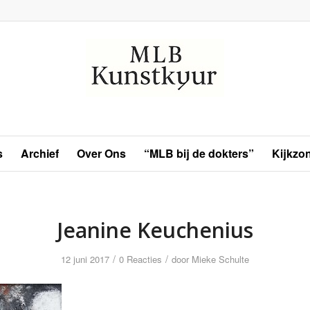
s
Archief
Over Ons
“MLB bij de dokters”
Kijkzo
Jeanine Keuchenius
/
/
12 juni 2017
0 Reacties
door
Mieke Schulte