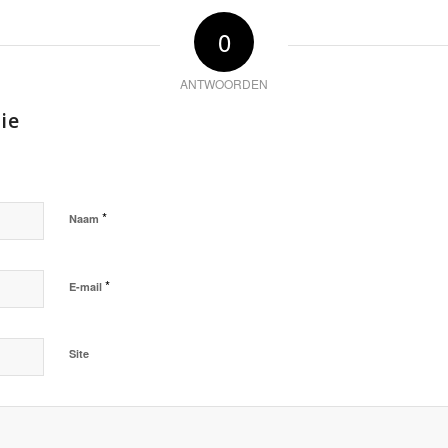
0
ANTWOORDEN
ie
*
Naam
*
E-mail
Site