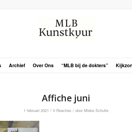
s
Archief
Over Ons
“MLB bij de dokters”
Kijkzo
Affiche juni
/
/
1 februari 2021
0 Reacties
door
Mieke Schulte