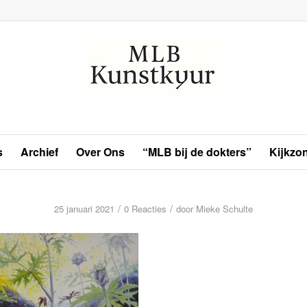
s
Archief
Over Ons
“MLB bij de dokters”
Kijkzo
/
/
25 januari 2021
0 Reacties
door
Mieke Schulte