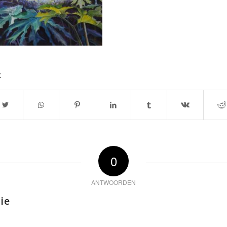
k
0
ANTWOORDEN
ie