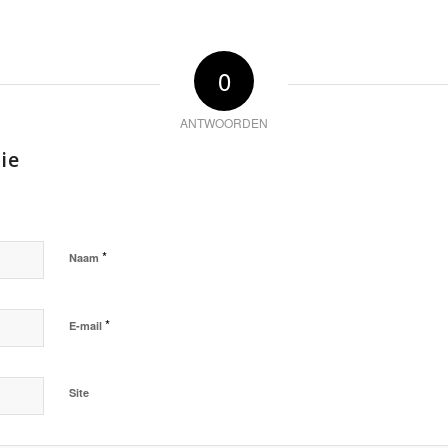
0
ANTWOORDEN
ie
*
Naam
*
E-mail
Site