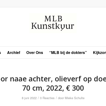
s
Archief
Over Ons
“MLB bij de dokters”
Kijkzo
or naae achter, olieverf op doe
70 cm, 2022, € 300
/
/
8 juni 2022
0 Reacties
door
Mieke Schulte