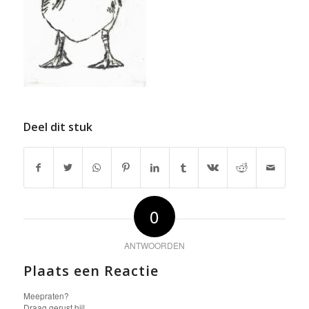
Deel dit stuk
0
ANTWOORDEN
Plaats een Reactie
Meepraten?
Draag gerust bij!