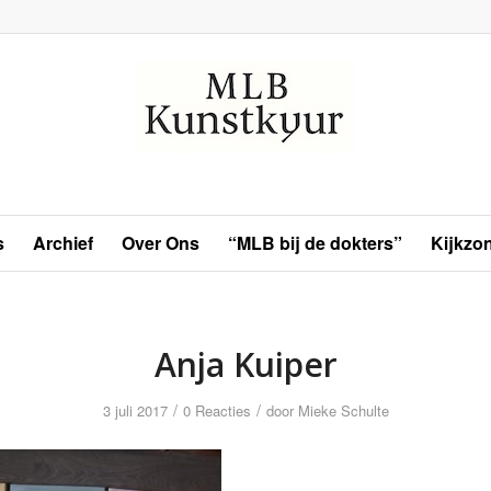
s
Archief
Over Ons
“MLB bij de dokters”
Kijkzo
Anja Kuiper
/
/
3 juli 2017
0 Reacties
door
Mieke Schulte