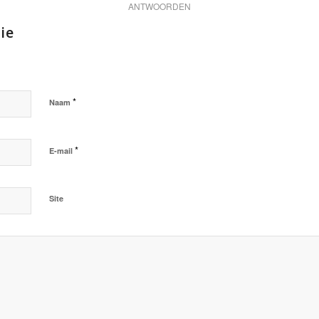
ANTWOORDEN
ie
*
Naam
*
E-mail
Site