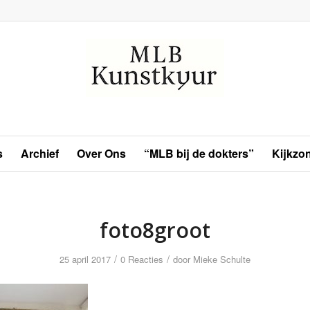
s
Archief
Over Ons
“MLB bij de dokters”
Kijkzo
foto8groot
/
/
25 april 2017
0 Reacties
door
Mieke Schulte