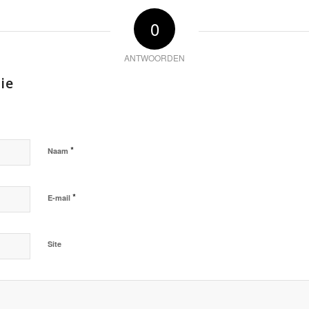
0
ANTWOORDEN
ie
*
Naam
*
E-mail
Site