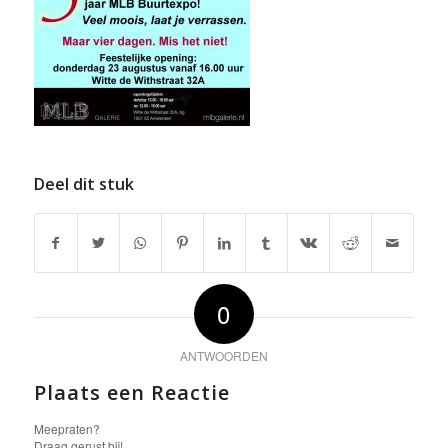
Deel dit stuk
0
ANTWOORDEN
Plaats een Reactie
Meepraten?
Draag gerust bij!