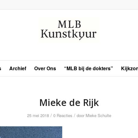
s
Archief
Over Ons
“MLB bij de dokters”
Kijkzo
Mieke de Rijk
/
/
25 mei 2018
0 Reacties
door
Mieke Schulte