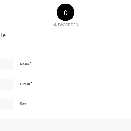
0
ANTWOORDEN
ie
*
Naam
*
E-mail
Site