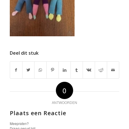
Deel dit stuk
0
ANTWOORDEN
Plaats een Reactie
Meepraten?
Draag gerust bij!