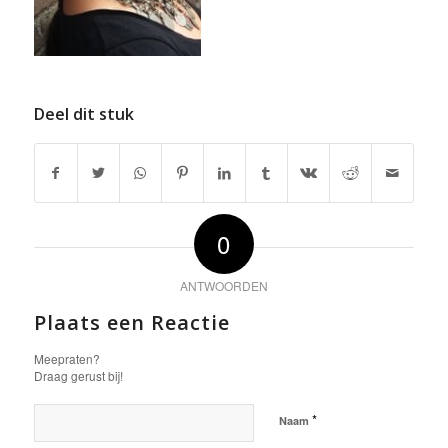
Deel dit stuk
0
ANTWOORDEN
Plaats een Reactie
Meepraten?
Draag gerust bij!
*
Naam